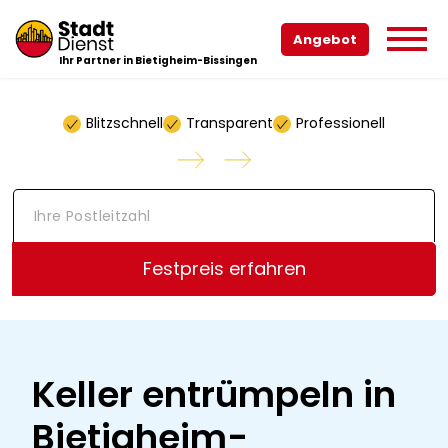
Angebot
Ihr Partner in Bietigheim-Bissingen
Blitzschnell
Transparent
Professionell
I
h
r
e
Festpreis erfahren
P
o
s
t
l
e
Keller entrümpeln in
i
t
Bietigheim-
z
a