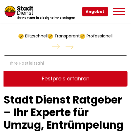
Angebot
Ihr Partner in Bietigheim-Bissingen
Blitzschnell
Transparent
Professionell
I
h
r
e
Festpreis erfahren
P
o
s
Stadt Dienst Ratgeber
t
l
e
– Ihr Experte für
i
t
Umzug, Entrümpelung
z
a